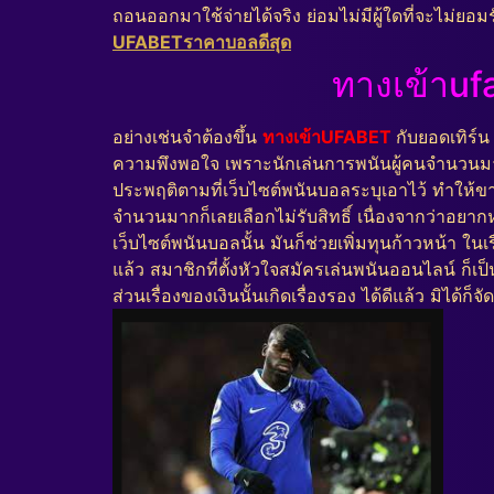
ถอนออกมาใช้จ่ายได้จริง ย่อมไม่มีผู้ใดที่จะไม่ยอ
UFABETราคาบอลดีสุด
ทางเข้าufa
อย่างเช่นจำต้องขึ้น
ทางเข้าUFABET
กับยอดเทิร์
ความพึงพอใจ เพราะนักเล่นการพนันผู้คนจำนวนมากมั่
ประพฤติตามที่เว็บไซต์พนันบอลระบุเอาไว้ ทำให้ข
จำนวนมากก็เลยเลือกไม่รับสิทธิ์ เนื่องจากว่าอยา
เว็บไซต์พนันบอลนั้น มันก็ช่วยเพิ่มทุนก้าวหน้า ในเ
แล้ว สมาชิกที่ตั้งหัวใจสมัครเล่นพนันออนไลน์ ก็เ
ส่วนเรื่องของเงินนั้นเกิดเรื่องรอง ได้ดีแล้ว มิได้ก็จ