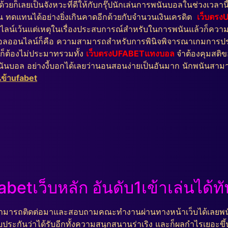
กด้วยก็เลยเป็นจังหวะที่ดีให้กับกรุ๊ปนักเล่นการพนันบอลในช่วงเวล
น ทดแทนได้อย่างยิ่งเกินคาดอีกด้วยกับจำนวนเงินเครดิต
เว็บตรง
อนไลน์เว้นแต่เหตุในเรื่องประสบการณ์สำหรับในการพนันแล้วก็ควา
แทงบอลออนไลน์ก็คือ ความสามารถสำหรับการพินิจพิจารณาเกมการปร
ก็ต้องไม่ประมาทรวมทั้ง
เว็บตรงUFABETแทงบอล
จำต้องคุมสติข
างพนันบอล อย่างงี้บอกได้เลยว่านอนสอนง่ายเป็นอันมาก นักพนันสามา
เข้าufabet
abetเว็บหลัก อันดับ1เข้าเล่นได้ทั
สามารถติดต่อมาและสอบถามคณะทำงานผ่านทางหน้าเว็บได้เลยพนัน
บประกันว่าได้รับอีกทั้งความสนุกสนานร่าเริง และก็ผลกำไรเยอะขึ้นเร