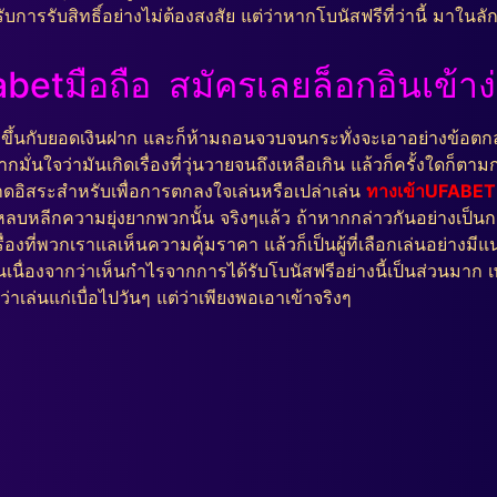
มรับการรับสิทธิ์อย่างไม่ต้องสงสัย แต่ว่าหากโบนัสฟรีที่ว่านี้ ม
betมือถือ สมัครเลยล็อกอินเข้าง
น ขึ้นกับยอดเงินฝาก และก็ห้ามถอนจวบจนกระทั่งจะเอาอย่างข้อตกล
นใจว่ามันเกิดเรื่องที่วุ่นวายจนถึงเหลือเกิน แล้วก็ครั้งใดก็ตาม
าดอิสระสำหรับเพื่อการตกลงใจเล่นหรือเปล่าเล่น
ทางเข้าUFABE
กหลบหลีกความยุ่งยากพวกนั้น จริงๆแล้ว ถ้าหากกล่าวกันอย่างเป็น
รื่องที่พวกเราแลเห็นความคุ้มราคา แล้วก็เป็นผู้ที่เลือกเล่นอย่าง
ป็นเนื่องจากว่าเห็นกำไรจากการได้รับโบนัสฟรีอย่างนี้เป็นส่วนมาก
ัดว่าเล่นแก่เบื่อไปวันๆ แต่ว่าเพียงพอเอาเข้าจริงๆ