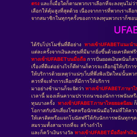
ตรง
และก็เมื่อใดก็ตามพวกเราเลือกที่จะลงทุนไม่ว่
เลือกให้คุ้มสูงที่สุดด้วย เนื่องจากการที่พวกเราเ
จากสมาชิกในทุกๆครั้งของการลงทุนพวกเราก็ชอ
UFAB
ได้รับโปรโมชั่นที่ดีอย่าง
ทางเข้าUFABETแนะนำ
แต่ละครั้งจากเงินลงทุนที่มีมากยิ่งขึ้นด้วยเครดิ
ทางเข้าUFABETบนมือถือ
การปั่นยอดเงินพนันก็ส
เรื่องที่ดีแต่อย่างไรก็ดีท่านก็ควรจะเลือกผู้ให้บ
ให้บริการด้วยเหตุว่าแน่ๆเว็บที่พึ่งพิงเปิดใหม่นั
ควรที่จะทำการเลือกที่มีการให้บริการ
มาอย่างช้านานก็จะจัดว่า
ทางเข้าUFABETภาษา
เวลานี้ มองเห็นความปรารถนาของนักการพนันหรือลู
ทุนบางครั้ง
ทางเข้าUFABETภาษาไทยยอดนิยม
ก
โอกาสกับนักเสี่ยงโชคหรือนักพนันมือใหม่ที่ให้คว
ให้เครดิตหรือแจกโบนัสฟรีให้กับนักการพนันทุกๆ
สมรวมทั้งสามารถที่จะ สร้างกำไร
และก็คว้าเงินรางวัล
ทางเข้าUFABETมือถือทำเงิ