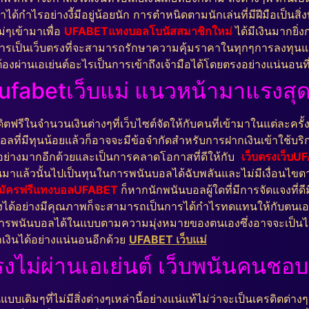
ได้กำไรอย่างงี้มีอยู่น้อยนัก การตำหนิดตามนักเล่นที่มีฝีมือเป็น
ม่ๆเข้ามาเพื่อ
UFABETแทงบอลโบนัสสมาชิกใหม่
ได้มีเงินมากยิ่งก
ารเป็นเว็บตรงที่จะสามารถรักษาความคุ้มราคาในทุกๆการลงทุนแล้ว
องผ่านเอเย่นต์อะไรเป็นการเข้าถึงเจ้ามือได้โดยตรงอย่างแน่นอนที
ufabetเว็บแม่ แนวหน้ามาแรงสุ
ตฟรีในจำนวนเงินต่างๆที่เว็บไซต์จัดให้กับคนที่เข้ามาในแต่ละคร
ที่มีทุนน้อยแล้วก็อาจจะมีข้อจำกัดสำหรับการฝากเงินเข้าใช้บริ
ั่งอย่างมากอีกด้วยและเป็นการคลาดโอกาสที่ดีให้กับ
เว็บตรงเว็บ
นมาแล้วนั้นไปเป็นทุนในการพนันบอลได้ฉับพลันและไม่มีเงื่อนไข
สมัครฟรีแทงบอลUFABET
ก็หากนักพนันบอลผู้ใดที่มีการจัดแจงที่
งได้อย่างมีคุณภาพก็จะสามารถเป็นการได้กำไรทดแทนให้กับตนเอง
นการพนันบอลได้ในแบบตามความมุ่งหมายของตนเองซึ่งอาจจะเป็นไ
เงินได้อย่างแน่นอนอีกด้วย
UFABET เว็บแม่
งไม่ผ่านเอเย่นต์ เว็บพนันคนชอบเ
เดิมๆที่ไม่มีสิ่งต่างๆเหล่านี้อย่างแน่แท้ไม่ว่าจะเป็นเครดิตต่าง