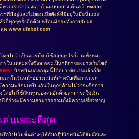
สิ่งที่พวกเราจำต้องเอาเป็นแบบอย่าง ค้นคว้าทดสอบ
ว่าที่มีอยู่และไม่ยอมเสียตังค์ที่มีอยู่ในมือนั้นเอง
ก็ทุกๆครั้งอีกด้วยหรือแม้กระทั่งการรับผล
่สุด
www ufabet com
ด
ั้งโดยไม่จำเป็นควรมีค่าใช้สอยอะไรก็ตามทั้งหมด
การในแต่ละครั้งซึ่งอาจจะเป็นกติกาของบางเว็บไซต์
UFABET
นักพนันบอลกลุ่มนี้ได้อย่างชัดเจนแล้วก็ยัง
ตามมาในวันหน้าอย่างแน่แท้สำหรับเพื่อการแจก
ดีมีความพร้อมเพรียงกันในทุกๆด้านไม่ว่าจะคือการ
โดยไม่ใช้เงินทุนของตนอีกด้วยสามารถใช้เงิน
ปได้ว่าจะมีความสามารถรวมทั้งมีความเชี่ยวชาญ
ล่นเยอะที่สุด
ๆหรือโปรโมชั่นต่างๆให้กับกรุ๊ปนักพนันได้สัมผัสและ